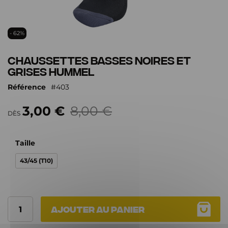
Passer
- 62%
au
début
Chaussettes basses noires et
de
grises Hummel
la
Galerie
Référence
403
d’images
3,00 €
8,00 €
DÈS
Taille
43/45 (T10)
Ajouter au panier