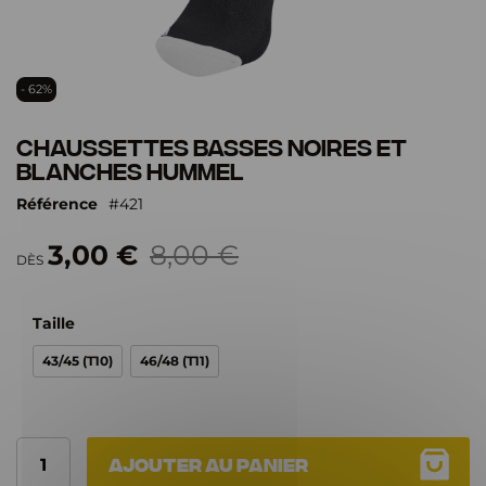
Passer
- 62%
au
début
Chaussettes basses noires et
de
blanches Hummel
la
Galerie
Référence
421
d’images
3,00 €
8,00 €
DÈS
Taille
43/45 (T10)
46/48 (T11)
Ajouter au panier