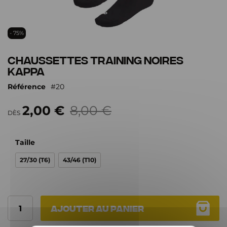
Passer
- 75%
au
début
Chaussettes Training noires
de
Kappa
la
Galerie
Référence
20
d’images
2,00 €
8,00 €
DÈS
Taille
27/30 (T6)
43/46 (T10)
Ajouter au panier