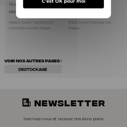
C'est OK pour moi
15,00 €
13,00 €
3,00 €
3,00 €
DÈS
DÈS
Maillot Junior Training noir
Short Junior Training noir
manches courtes Kappa
Kappa
Voir nos autres pages :
Destockage
NEWSLETTER
Inscrivez-vous et recevez nos bons plans