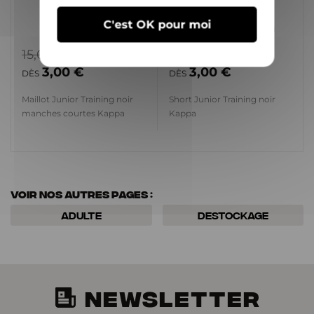
C'est OK pour moi
15,00 €
13,00 €
3,00 €
3,00 €
DÈS
DÈS
Maillot Junior Training noir
Short Junior Training noir
manches courtes Kappa
Kappa
Voir nos autres pages :
Adulte
Destockage
NEWSLETTER