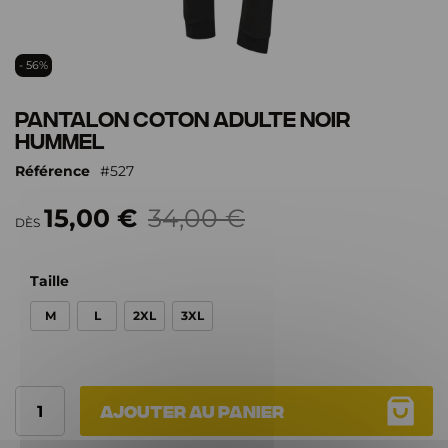
Passer
- 56%
au
début
Pantalon coton Adulte noir
de
Hummel
la
Galerie
Référence
527
d’images
15,00 €
34,00 €
DÈS
Taille
M
L
2XL
3XL
Ajouter au panier