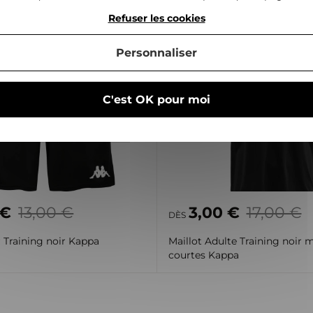
Refuser les cookies
Personnaliser
C'est OK pour moi
 €
13,00 €
3,00 €
17,00 €
DÈS
 Training noir Kappa
Maillot Adulte Training noir
courtes Kappa