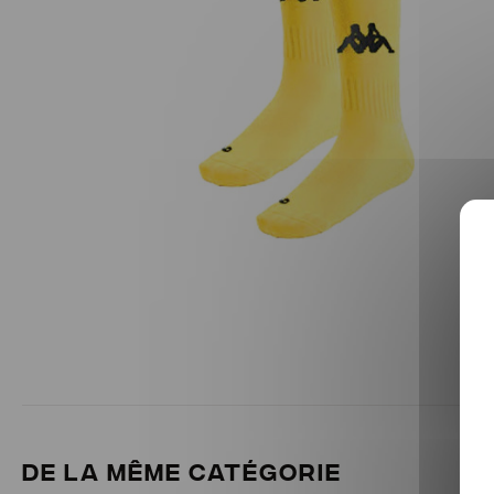
Passer
au
début
de
la
Galerie
d’images
DE LA MÊME CATÉGORIE